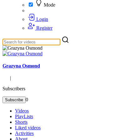
Mode
Login
Register
Grazyna Osmond
|
Subscribers
0
Subscribe
Videos
PlayLists
Shorts
Liked videos
Activities
About