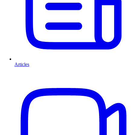
Articles