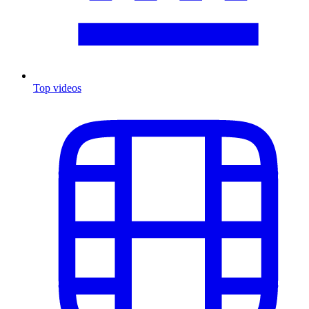
Top videos