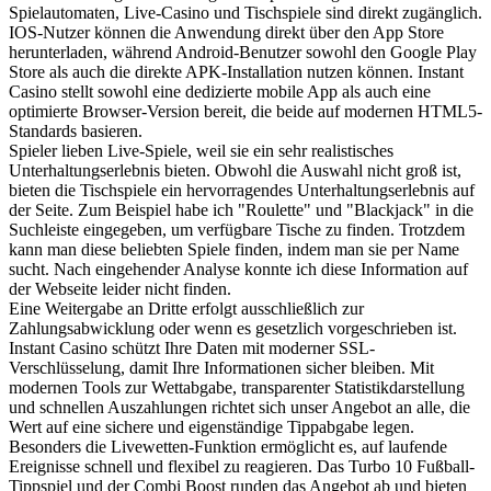
Spielautomaten, Live-Casino und Tischspiele sind direkt zugänglich.
IOS-Nutzer können die Anwendung direkt über den App Store
herunterladen, während Android-Benutzer sowohl den Google Play
Store als auch die direkte APK-Installation nutzen können. Instant
Casino stellt sowohl eine dedizierte mobile App als auch eine
optimierte Browser-Version bereit, die beide auf modernen HTML5-
Standards basieren.
Spieler lieben Live-Spiele, weil sie ein sehr realistisches
Unterhaltungserlebnis bieten. Obwohl die Auswahl nicht groß ist,
bieten die Tischspiele ein hervorragendes Unterhaltungserlebnis auf
der Seite. Zum Beispiel habe ich "Roulette" und "Blackjack" in die
Suchleiste eingegeben, um verfügbare Tische zu finden. Trotzdem
kann man diese beliebten Spiele finden, indem man sie per Name
sucht. Nach eingehender Analyse konnte ich diese Information auf
der Webseite leider nicht finden.
Eine Weitergabe an Dritte erfolgt ausschließlich zur
Zahlungsabwicklung oder wenn es gesetzlich vorgeschrieben ist.
Instant Casino schützt Ihre Daten mit moderner SSL-
Verschlüsselung, damit Ihre Informationen sicher bleiben. Mit
modernen Tools zur Wettabgabe, transparenter Statistikdarstellung
und schnellen Auszahlungen richtet sich unser Angebot an alle, die
Wert auf eine sichere und eigenständige Tippabgabe legen.
Besonders die Livewetten-Funktion ermöglicht es, auf laufende
Ereignisse schnell und flexibel zu reagieren. Das Turbo 10 Fußball-
Tippspiel und der Combi Boost runden das Angebot ab und bieten