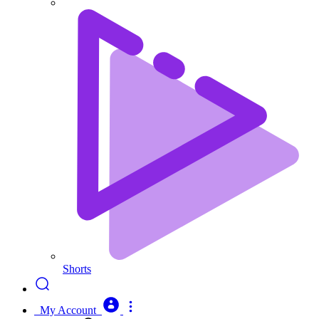
Shorts
My Account