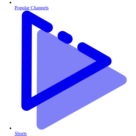
Popular Channels
Shorts